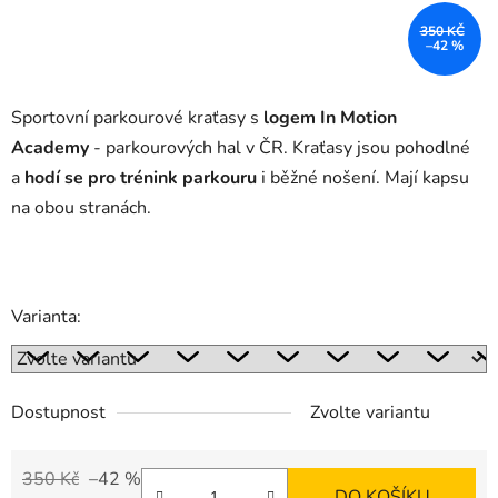
350 KČ
–42 %
Sportovní parkourové kraťasy s
logem In Motion
Academy
- parkourových hal v ČR. Kraťasy jsou pohodlné
a
hodí se pro trénink parkouru
i běžné nošení. Mají kapsu
na obou stranách.
Varianta:
Dostupnost
Zvolte variantu
350 Kč
–42 %
DO KOŠÍKU