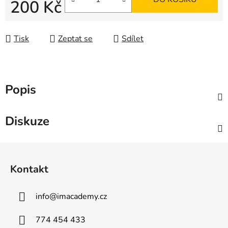
200 Kč
Měrná cena:
Tisk
Zeptat se
Sdílet
Popis
Diskuze
Z
á
Kontakt
p
a
info
@
imacademy.cz
t
í
774 454 433