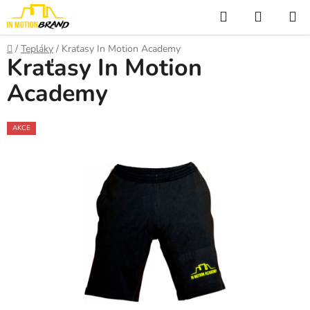
Přejít
Hledat
NÁKUP
na
KOŠÍK
obsah
Domů
/
Tepláky
/
Kraťasy In Motion Academy
Kraťasy In Motion
Academy
AKCE