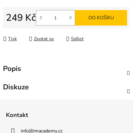
249 Kč
DO KOŠÍKU
Měrná cena:
Tisk
Zeptat se
Sdílet
Popis
Diskuze
Z
á
Kontakt
p
a
info
@
imacademy.cz