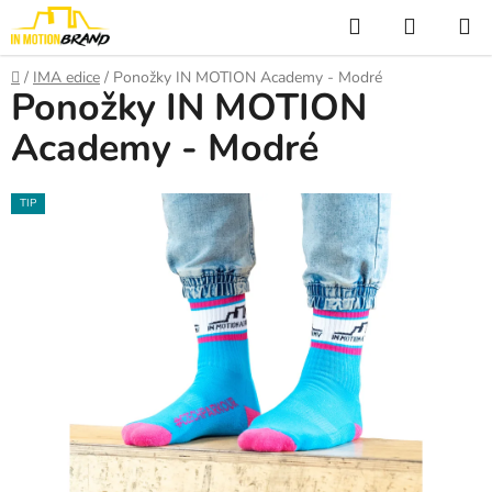
Přejít
Hledat
NÁKUP
na
KOŠÍK
obsah
Domů
/
IMA edice
/
Ponožky IN MOTION Academy - Modré
Ponožky IN MOTION
Academy - Modré
TIP