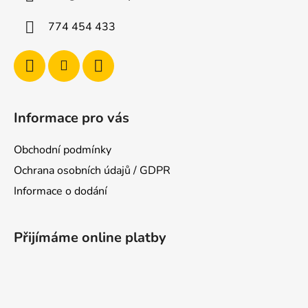
t
í
774 454 433
Informace pro vás
Obchodní podmínky
Ochrana osobních údajů / GDPR
Informace o dodání
Přijímáme online platby