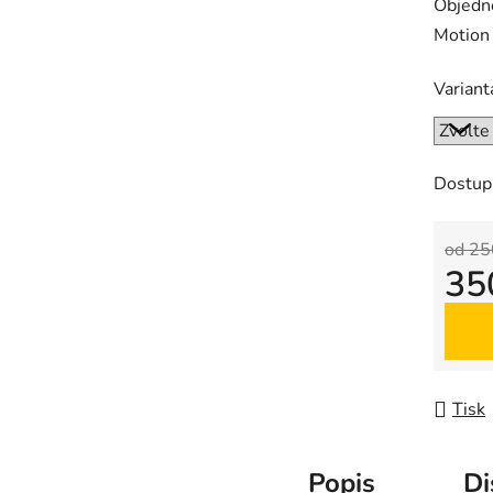
Objedne
Motion
Variant
Dostup
od 25
35
Měrná
Tisk
Popis
Di