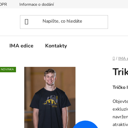
GDPR
Informace o dodání
IMA edice
Kontakty
Domů
/
IMA e
Tri
NOVINKA
Tričko
Objevte
exkluzi
navržen
atrakti