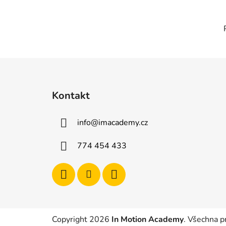
Z
á
Kontakt
p
a
info
@
imacademy.cz
t
í
774 454 433
Copyright 2026
In Motion Academy
. Všechna p