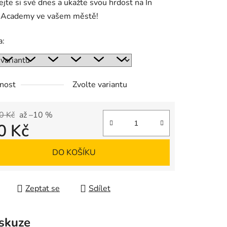
jte si své dnes a ukažte svou hrdost na In
 Academy ve vašem městě!
a:
nost
Zvolte variantu
0 Kč
až –10 %
0 Kč
 cena:
DO KOŠÍKU
Zeptat se
Sdílet
skuze