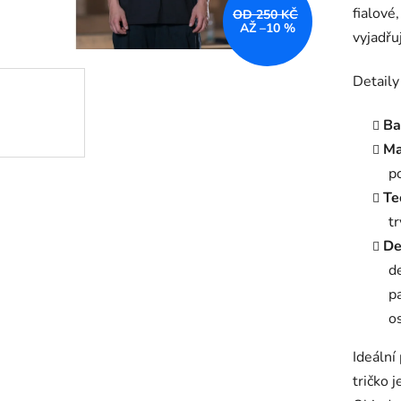
fialové
OD 250 KČ
AŽ –10 %
vyjadřu
Detaily
Ba
Ma
p
Te
tr
De
d
p
o
Ideální
tričko 