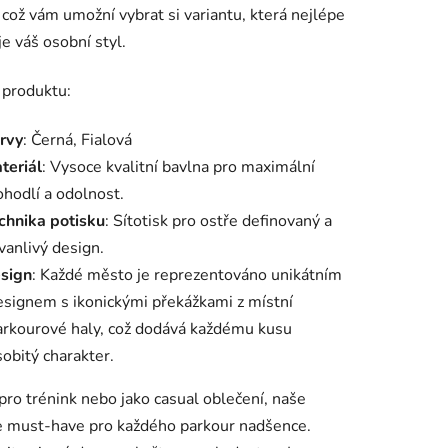
, což vám umožní vybrat si variantu, která nejlépe
je váš osobní styl.
 produktu:
rvy
: Černá, Fialová
teriál
: Vysoce kvalitní bavlna pro maximální
ohodlí a odolnost.
chnika potisku
: Sítotisk pro ostře definovaný a
vanlivý design.
sign
: Každé město je reprezentováno unikátním
esignem s ikonickými překážkami z místní
arkourové haly, což dodává každému kusu
sobitý charakter.
 pro trénink nebo jako casual oblečení, naše
je must-have pro každého parkour nadšence.