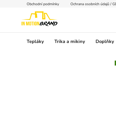
Přejít
Obchodní podmínky
Ochrana osobních údajů / 
na
obsah
Tepláky
Trika a mikiny
Doplňky
P
o
s
t
r
a
n
n
í