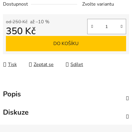
Dostupnost
Zvolte variantu
od 250 Kč
až –10 %
350 Kč
Měrná cena:
DO KOŠÍKU
Tisk
Zeptat se
Sdílet
Popis
Diskuze
Z