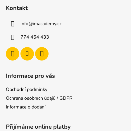
á
Kontakt
p
a
info
@
imacademy.cz
t
í
774 454 433
Informace pro vás
Obchodní podmínky
Ochrana osobních údajů / GDPR
Informace o dodání
Přijímáme online platby