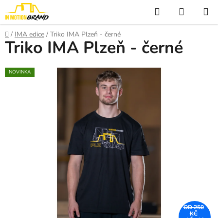
Přejít
Hledat
NÁKUP
na
KOŠÍK
obsah
Domů
/
IMA edice
/
Triko IMA Plzeň - černé
Triko IMA Plzeň - černé
NOVINKA
OD 250
KČ