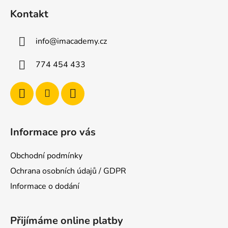
á
Kontakt
p
a
info
@
imacademy.cz
t
í
774 454 433
Informace pro vás
Obchodní podmínky
Ochrana osobních údajů / GDPR
Informace o dodání
Přijímáme online platby