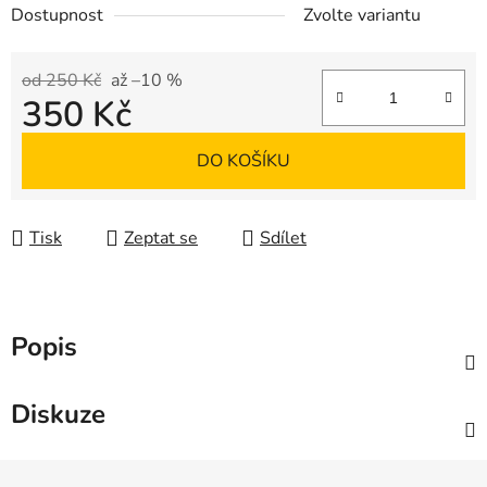
Dostupnost
Zvolte variantu
od 250 Kč
až –10 %
350 Kč
Měrná cena:
DO KOŠÍKU
Tisk
Zeptat se
Sdílet
Popis
Diskuze
Z