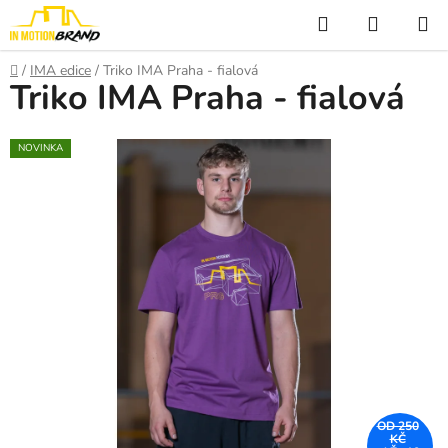
Přejít
Hledat
NÁKUP
na
KOŠÍK
obsah
Domů
/
IMA edice
/
Triko IMA Praha - fialová
Triko IMA Praha - fialová
NOVINKA
OD 250
KČ